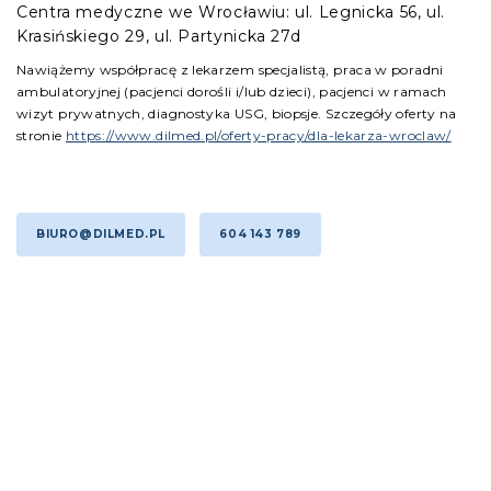
Centra medyczne we Wrocławiu: ul. Legnicka 56, ul.
Krasińskiego 29, ul. Partynicka 27d
Nawiążemy współpracę z lekarzem specjalistą, praca w poradni
ambulatoryjnej (pacjenci dorośli i/lub dzieci), pacjenci w ramach
wizyt prywatnych, diagnostyka USG, biopsje. Szczegóły oferty na
stronie
https://www.dilmed.pl/oferty-pracy/dla-lekarza-wroclaw/
BIURO@DILMED.PL
604 143 789