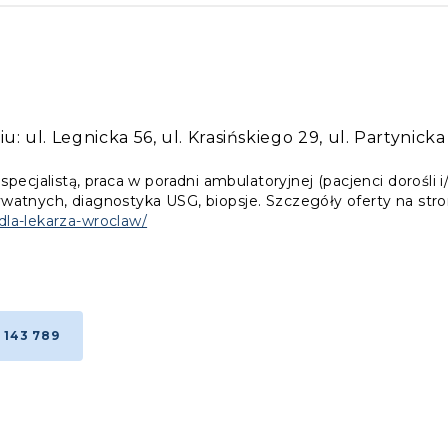
:
ul. Legnicka 56, ul. Krasińskiego 29, ul. Partynicka
cjalistą, praca w poradni ambulatoryjnej (pacjenci dorośli i
ywatnych, diagnostyka USG, biopsje. Szczegóły oferty na stro
dla-lekarza-wroclaw/
 143 789