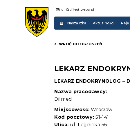
dil@dilnet.wroc.pl
Nasza Izba
Aktualności
Reje
WRÓĆ DO OGŁOSZEŃ
LEKARZ ENDOKRY
LEKARZ ENDOKRYNOLOG – 
Nazwa pracodawcy:
Dilmed
Miejscowość:
Wrocław
Kod pocztowy:
51-141
Ulica:
ul. Legnicka 56