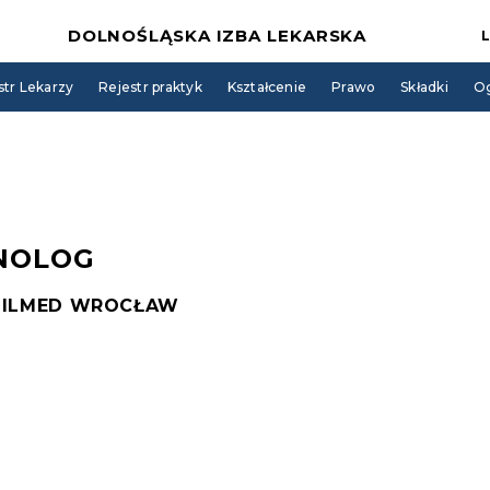
DOLNOŚLĄSKA IZBA LEKARSKA
str Lekarzy
Rejestr praktyk
Kształcenie
Prawo
Składki
Og
NOLOG
DILMED WROCŁAW