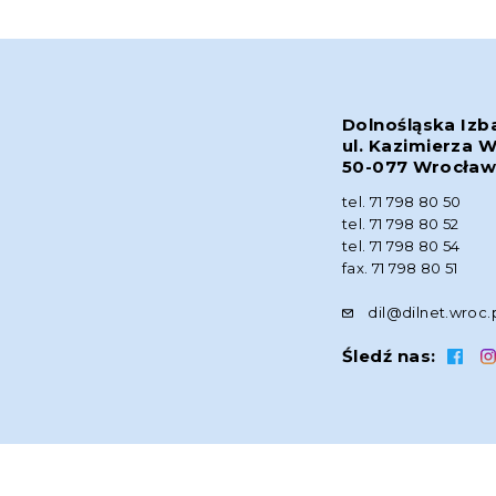
Dolnośląska Izb
ul. Kazimierza W
50-077 Wrocła
tel. 71 798 80 50
tel. 71 798 80 52
tel. 71 798 80 54
fax. 71 798 80 51
dil@dilnet.wroc.
Śledź nas: