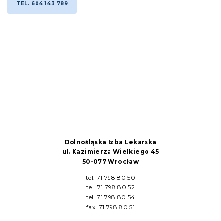
TEL. 604 143 789
Dolnośląska Izba Lekarska
ul. Kazimierza Wielkiego 45
50-077 Wrocław
tel. 71 798 80 50
tel. 71 798 80 52
tel. 71 798 80 54
fax. 71 798 80 51