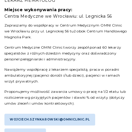
LEKARZ HEMATOLOG
Miejsce wykonywania pracy:
Centra Medyczne we Wrocławiu: ul. Legnicka 56
Zapraszamy do współpracy w Centrum Medycznym OMNI Clinic
we Wrocławiu przy ul. Legnickiej 56 tuż obok Centrum Handlowego
Magnolia Park.
Centrum Medyczne OMNI Clinic tworzy zespół ponad 60 lekarzy
specjalistów z różnych dziedzin medycyny oraz doświadczony
personel pielęgniarski i administracyjny.
Nawiążemy współpracę z lekarzem specjalistą, praca w poradni
ambulatoryjnej (pacjenci dorośli i/lub dzieci), pacjenci w ramach
wizyt prywatnych.
Proponujemy możliwość zawarcia umowy o pracę na 1/2 etatu lub
rozliczenie wg przyjętych pacjentów i stawki % od wizyty (dotyczy
umów zleceń i umów kontraktowych).
WOJCIECH.SZYNKAROWSKI@OMNICLINIC.PL