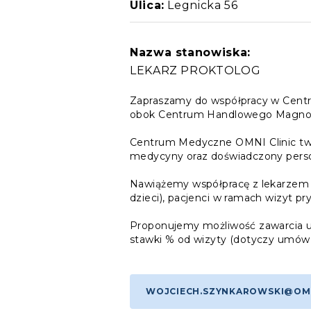
Ulica:
Legnicka 56
Nazwa stanowiska:
LEKARZ PROKTOLOG
Zapraszamy do współpracy w Centr
obok Centrum Handlowego Magnoli
Centrum Medyczne OMNI Clinic twor
medycyny oraz doświadczony persone
Nawiążemy współpracę z lekarzem spe
dzieci), pacjenci w ramach wizyt p
Proponujemy możliwość zawarcia um
stawki % od wizyty (dotyczy umów
WOJCIECH.SZYNKAROWSKI@OMN