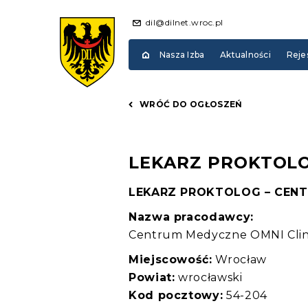
dil@dilnet.wroc.pl
Nasza Izba
Aktualności
Reje
WRÓĆ DO OGŁOSZEŃ
LEKARZ PROKTOL
LEKARZ PROKTOLOG – CEN
Nazwa pracodawcy:
Centrum Medyczne OMNI Clin
Miejscowość:
Wrocław
Powiat:
wrocławski
Kod pocztowy:
54-204