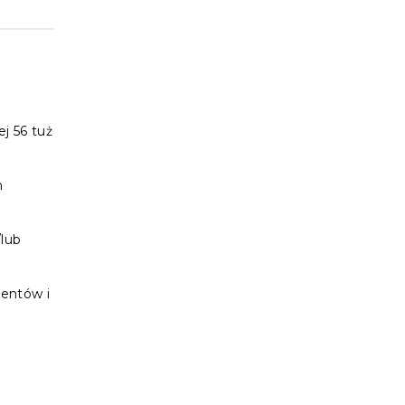
j 56 tuż
n
/lub
jentów i