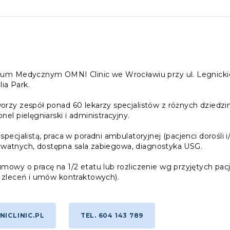
um Medycznym OMNI Clinic we Wrocławiu przy ul. Legnickie
a Park.
zy zespół ponad 60 lekarzy specjalistów z różnych dziedzi
l pielęgniarski i administracyjny.
cjalistą, praca w poradni ambulatoryjnej (pacjenci dorośli i
rywatnych, dostępna sala zabiegowa, diagnostyka USG.
owy o pracę na 1/2 etatu lub rozliczenie wg przyjętych pac
 zleceń i umów kontraktowych).
ICLINIC.PL
TEL. 604 143 789