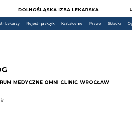
DOLNOŚLĄSKA IZBA LEKARSKA
str Lekarzy
Rejestr praktyk
Kształcenie
Prawo
Składki
Og
OG
TRUM MEDYCZNE OMNI CLINIC WROCŁAW
ic