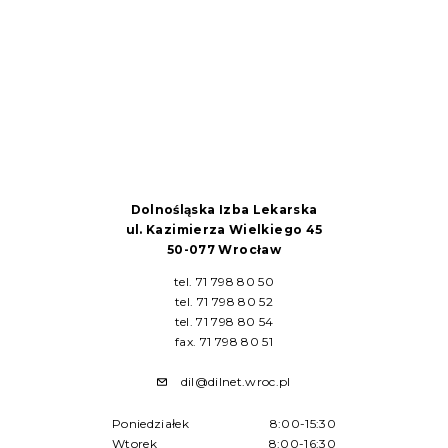
Dolnośląska Izba Lekarska
ul. Kazimierza Wielkiego 45
50-077 Wrocław
tel. 71 798 80 50
tel. 71 798 80 52
tel. 71 798 80 54
fax. 71 798 80 51
dil@dilnet.wroc.pl
Poniedziałek
8:00-15:30
Wtorek
8:00-16:30