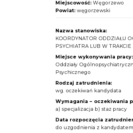
Miejscowość:
Węgorzewo
Powiat:
węgorzewski
Nazwa stanowiska:
KOORDYNATOR ODDZIAŁU OG
PSYCHIATRA LUB W TRAKCIE 
Miejsce wykonywania pracy
Oddziały Ogólnopsychiatryczn
Psychicznego
Rodzaj zatrudnienia:
wg. oczekiwań kandydata
Wymagania – oczekiwania 
a) specjalizacja b) staż pracy
Data rozpoczęcia zatrudnien
do uzgodnienia z kandydate