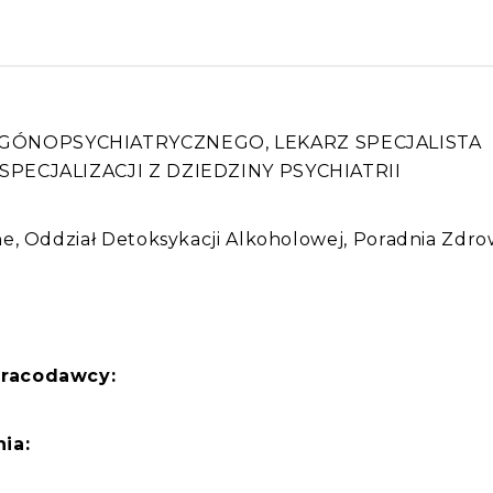
ÓNOPSYCHIATRYCZNEGO, LEKARZ SPECJALISTA
SPECJALIZACJI Z DZIEDZINY PSYCHIATRII
:
e, Oddział Detoksykacji Alkoholowej, Poradnia Zdro
pracodawcy:
ia:
m