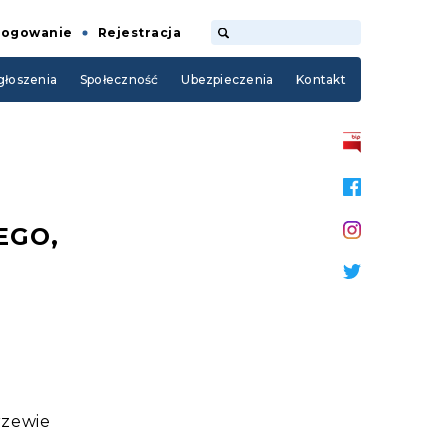
Logowanie
Rejestracja
łoszenia
Społeczność
Ubezpieczenia
Kontakt
EGO,
rzewie