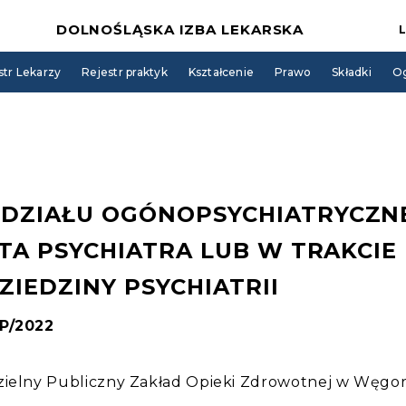
DOLNOŚLĄSKA IZBA LEKARSKA
str Lekarzy
Rejestr praktyk
Kształcenie
Prawo
Składki
Og
DZIAŁU OGÓNOPSYCHIATRYCZN
TA PSYCHIATRA LUB W TRAKCIE
DZIEDZINY PSYCHIATRII
PP/2022
zielny Publiczny Zakład Opieki Zdrowotnej w Węgo