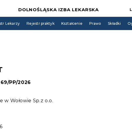
DOLNOŚLĄSKA IZBA LEKARSKA
str Lekarzy
Rejestr praktyk
Kształcenie
Prawo
Składki
Og
T
 169/PP/2026
w Wołowie Sp.z o.o.
6