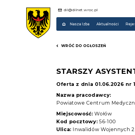
dil@dilnet.wroc.pl
Nasza Izba
Aktualności
Reje
WRÓĆ DO OGŁOSZEŃ
STARSZY ASYSTEN
Oferta z dnia 01.06.2026 nr
Nazwa pracodawcy:
Powiatowe Centrum Medyczne 
Miejscowość:
Wołów
Kod pocztowy:
56-100
Ulica:
Inwalidów Wojennych 2