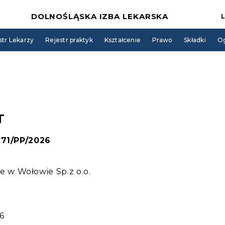
DOLNOŚLĄSKA IZBA LEKARSKA
str Lekarzy
Rejestr praktyk
Kształcenie
Prawo
Składki
Og
T
171/PP/2026
w Wołowie Sp.z o.o.
6