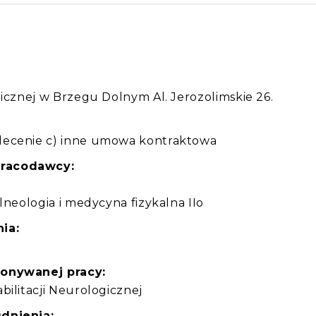
:
gicznej w Brzegu Dolnym Al. Jerozolimskie 26.
lecenie c) inne umowa kontraktowa
pracodawcy:
lneologia i medycyna fizykalna IIo
ia:
konywanej pracy:
bilitacji Neurologicznej
dnienia: