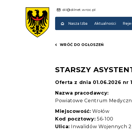
dil@dilnet.wroc.pl
Nasza Izba
Aktualności
Reje
WRÓĆ DO OGŁOSZEŃ
STARSZY ASYSTEN
Oferta z dnia 01.06.2026 nr 
Nazwa pracodawcy:
Powiatowe Centrum Medyczne 
Miejscowość:
Wołów
Kod pocztowy:
56-100
Ulica:
Inwalidów Wojennych 2