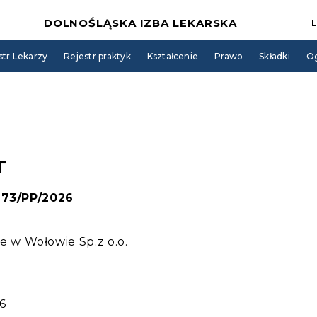
DOLNOŚLĄSKA IZBA LEKARSKA
str Lekarzy
Rejestr praktyk
Kształcenie
Prawo
Składki
Og
T
 173/PP/2026
w Wołowie Sp.z o.o.
6