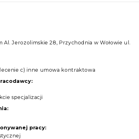
:
Al. Jerozolimskie 28, Przychodnia w Wołowie ul.
lecenie c) inne umowa kontraktowa
pracodawcy:
cie specjalizacji
ia:
konywanej pracy:
stycznej