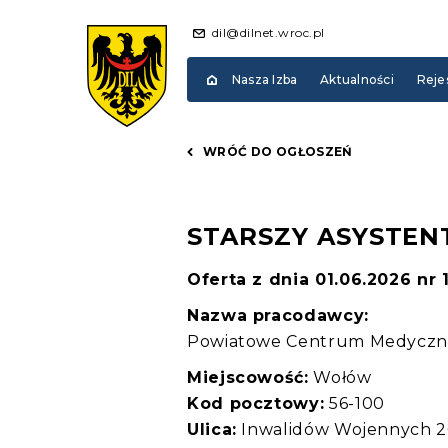
dil@dilnet.wroc.pl
Nasza Izba
Aktualności
Reje
WRÓĆ DO OGŁOSZEŃ
STARSZY ASYSTEN
Oferta z dnia 01.06.2026 nr
Nazwa pracodawcy:
Powiatowe Centrum Medyczne 
Miejscowość:
Wołów
Kod pocztowy:
56-100
Ulica:
Inwalidów Wojennych 2