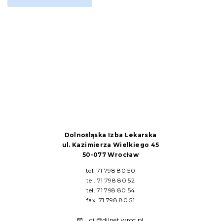
Dolnośląska Izba Lekarska
ul. Kazimierza Wielkiego 45
50-077 Wrocław
tel. 71 798 80 50
tel. 71 798 80 52
tel. 71 798 80 54
fax. 71 798 80 51
dil@dilnet.wroc.pl