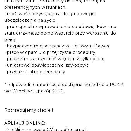
kultury i sztuki (m.in. bilety do kina, teatru) na
preferencyjnych warunkach.
• możliwość przystąpienia do grupowego
ubezpieczenia na życie.
• profesjonalne wprowadzenie do obowiązków – na
start otrzymasz pełne wsparcie przy wdrożeniu do
pracy
• bezpieczne miejsce pracy ze zdrowym Dawcą
• pracę w oparciu o przejrzyste procedury
• pracę z misją, czyli coś więcej niż tylko pracę
• unikatowe doświadczenie zawodowe
• przyjazną atmosferę pracy
* odpowiednie informacje dostępne w siedzibie RCKiK
we Wrocławiu, pokój S.3.10.
Potrzebujemy ciebie !
APLIKUJ ONLINE:
Prześlij nam swoje CV na adres email: