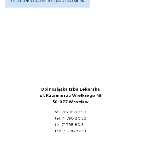
TELEFON: 71 371 85 82 LUB 71 371 58 76
Dolnośląska Izba Lekarska
ul. Kazimierza Wielkiego 45
50-077 Wrocław
tel. 71 798 80 50
tel. 71 798 80 52
tel. 71 798 80 54
fax. 71 798 80 51