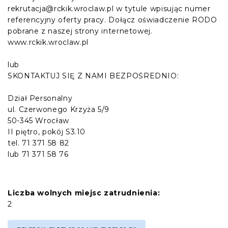
rekrutacja@rckik.wroclaw.pl w tytule wpisując numer
referencyjny oferty pracy. Dołącz oświadczenie RODO
pobrane z naszej strony internetowej.
www.rckik.wroclaw.pl
lub
SKONTAKTUJ SIĘ Z NAMI BEZPOŚREDNIO:
Dział Personalny
ul. Czerwonego Krzyża 5/9
50-345 Wrocław
II piętro, pokój S3.10
tel. 71 371 58 82
lub 71 371 58 76
Liczba wolnych miejsc zatrudnienia:
2