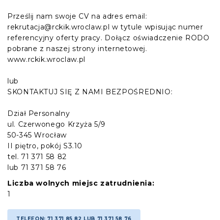
Prześlij nam swoje CV na adres email:
rekrutacja@rckik.wroclaw.pl w tytule wpisując numer
referencyjny oferty pracy. Dołącz oświadczenie RODO
pobrane z naszej strony internetowej.
www.rckik.wroclaw.pl
lub
SKONTAKTUJ SIĘ Z NAMI BEZPOŚREDNIO:
Dział Personalny
ul. Czerwonego Krzyża 5/9
50-345 Wrocław
II piętro, pokój S3.10
tel. 71 371 58 82
lub 71 371 58 76
Liczba wolnych miejsc zatrudnienia:
1
TELEFON: 71 371 85 82 LUB 71 371 58 76