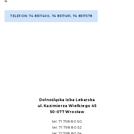
4
TELEFON: 74 8517400, 74 8517491, 74 8517578
Dolnośląska Izba Lekarska
ul. Kazimierza Wielkiego 45
50-077 Wrocław
tel. 71 798 80 50
tel. 71 798 80 52
tel. 71 798 80 54