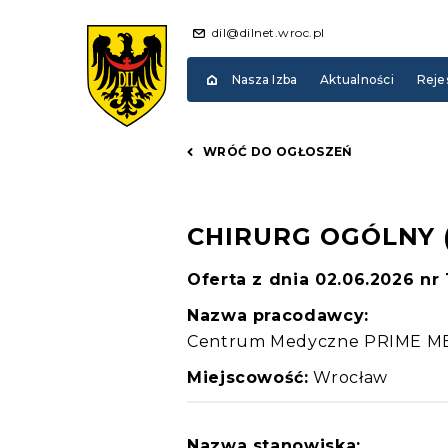
dil@dilnet.wroc.pl
Nasza Izba
Aktualności
Reje
WRÓĆ DO OGŁOSZEŃ
CHIRURG OGÓLNY (
Oferta z dnia 02.06.2026 nr
Nazwa pracodawcy:
Centrum Medyczne PRIME M
Miejscowość:
Wrocław
Nazwa stanowiska: