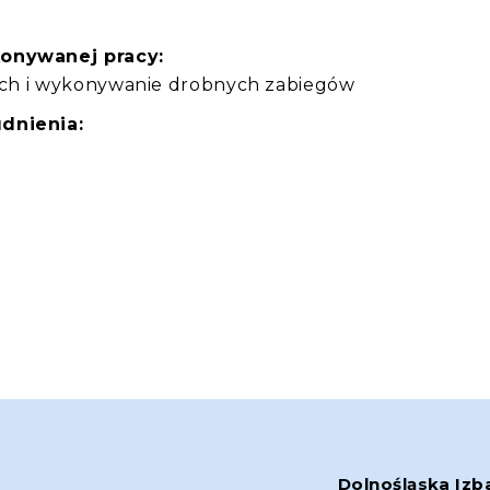
konywanej pracy:
skich i wykonywanie drobnych zabiegów
dnienia:
Dolnośląska Izb