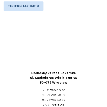
TELEFON: 667 868 191
Dolnośląska Izba Lekarska
ul. Kazimierza Wielkiego 45
50-077 Wrocław
tel. 71 798 80 50
tel. 71 798 80 52
tel. 71 798 80 54
fax. 71 798 80 51