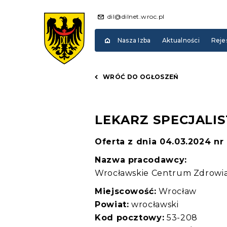
dil@dilnet.wroc.pl
Nasza Izba
Aktualności
Reje
WRÓĆ DO OGŁOSZEŃ
LEKARZ SPECJALIS
Oferta z dnia 04.03.2024 nr
Nazwa pracodawcy:
Wrocławskie Centrum Zdrowi
Miejscowość:
Wrocław
Powiat:
wrocławski
Kod pocztowy:
53-208