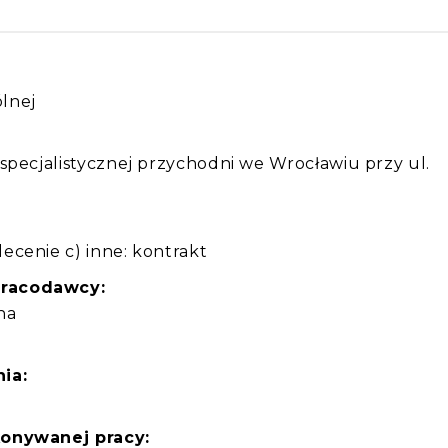
ólnej
:
specjalistycznej przychodni we Wrocławiu przy ul.
ecenie c) inne: kontrakt
pracodawcy:
lna
ia:
konywanej pracy: