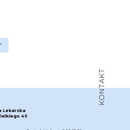
”
KONTAKT
a Lekarska
ielkiego 45
w