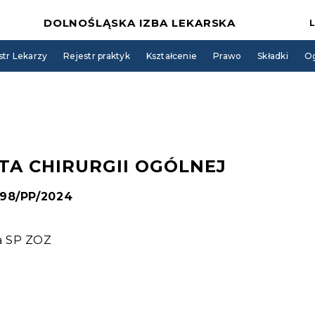
DOLNOŚLĄSKA IZBA LEKARSKA
str Lekarzy
Rejestr praktyk
Kształcenie
Prawo
Składki
Og
TA CHIRURGII OGÓLNEJ
 98/PP/2024
a SP ZOZ