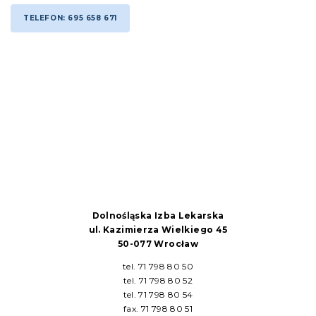
TELEFON: 695 658 671
Dolnośląska Izba Lekarska
ul. Kazimierza Wielkiego 45
50-077 Wrocław
tel. 71 798 80 50
tel. 71 798 80 52
tel. 71 798 80 54
fax. 71 798 80 51