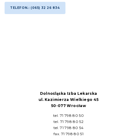
TELEFON.: (065) 32 26 834
Dolnośląska Izba Lekarska
ul. Kazimierza Wielkiego 45
50-077 Wrocław
tel. 71 798 80 50
tel. 71 798 80 52
tel. 71 798 80 54
fax. 71 798 80 51