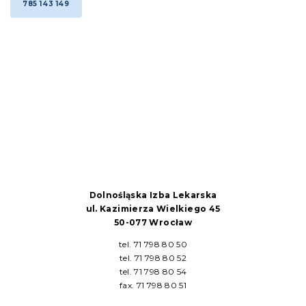
785 143 149
Dolnośląska Izba Lekarska
ul. Kazimierza Wielkiego 45
50-077 Wrocław
tel. 71 798 80 50
tel. 71 798 80 52
tel. 71 798 80 54
fax. 71 798 80 51