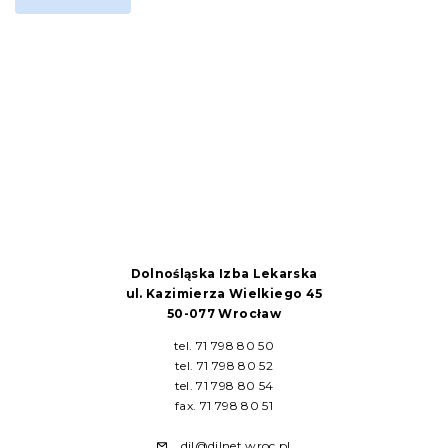
Dolnośląska Izba Lekarska
ul. Kazimierza Wielkiego 45
50-077 Wrocław
tel. 71 798 80 50
tel. 71 798 80 52
tel. 71 798 80 54
fax. 71 798 80 51
dil@dilnet.wroc.pl