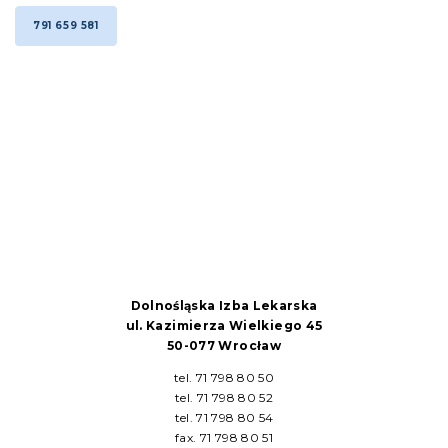
791 659 581
Dolnośląska Izba Lekarska
ul. Kazimierza Wielkiego 45
50-077 Wrocław
tel. 71 798 80 50
tel. 71 798 80 52
tel. 71 798 80 54
fax. 71 798 80 51