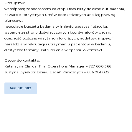
Oferujemu:
współpracę ze sponsorem od etapu feasibility do close-out badania,
zawarcie korzystnych umów poprzedzonych analizę prawną i
biznesową,
negocjacje budżetu badania w imieniu badacza i ośrodka,
wsparcie ze strony doświadczonych koordynatorów badań,
obecność podczas wizyt monitorujących, audytów, inspekcji,
narzędzia w rekrutacji i utrzymaniu pacjentów w badaniu,
elastyczne terminy, zatrudnienie w oparciu o kontrakt.
Osoby do kontaktu:
Katarzyna Clinical Trial Operations Manager – 727 600 366
Justyna Dyrektor Działu Badań Klinicznych – 666 081 082
666 081 082