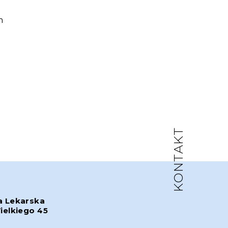
m
KONTAKT
a Lekarska
ielkiego 45
w