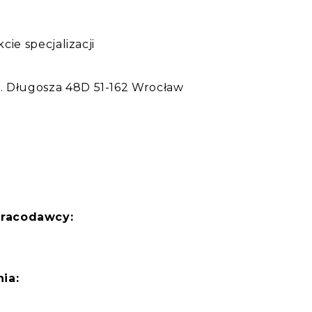
kcie specjalizacji
:
. Długosza 48D 51-162 Wrocław
pracodawcy:
ia: