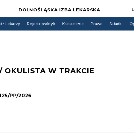
DOLNOŚLĄSKA IZBA LEKARSKA
str Lekarzy
Rejestr praktyk
Kształcenie
Prawo
Składki
Og
/ OKULISTA W TRAKCIE
 125/PP/2026