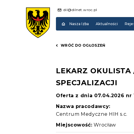
dil@dilnet.wroc.pl
Nasza Izba
Aktualności
Reje
WRÓĆ DO OGŁOSZEŃ
LEKARZ OKULISTA 
SPECJALIZACJI
Oferta z dnia 07.04.2026 nr
Nazwa pracodawcy:
Centrum Medyczne HIH s.c.
Miejscowość:
Wrocław