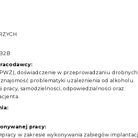
:
BRZYCH
 B2B
pracodawcy:
PWZ), doświadczenie w przeprowadzaniu drobnych
 znajomość problematyki uzależnienia od alkoholu.
 pracy, samodzielności, odpowiedzialności oraz
cjenta.
ia:
konywanej pracy:
pracy w zakresie wykonywania zabiegów implantacj