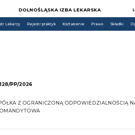
DOLNOŚLĄSKA IZBA LEKARSKA
str Lekarzy
Rejestr praktyk
Kształcenie
Prawo
Składki
Og
 128/PP/2026
PÓŁKA Z OGRANICZONĄ ODPOWIEDZIALNOŚCIĄ N
 KOMANDYTOWA