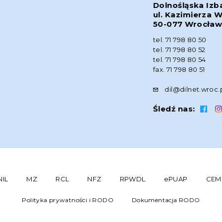
Dolnośląska Izb
ul. Kazimierza W
50-077 Wrocła
tel. 71 798 80 50
tel. 71 798 80 52
tel. 71 798 80 54
fax. 71 798 80 51
dil@dilnet.wroc.
Śledź nas:
NIL
MZ
RCL
NFZ
RPWDL
ePUAP
CEM
Polityka prywatności i RODO
Dokumentacja RODO