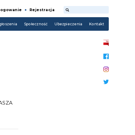
Logowanie
Rejestracja
łoszenia
Społeczność
Ubezpieczenia
Kontakt
ASZA