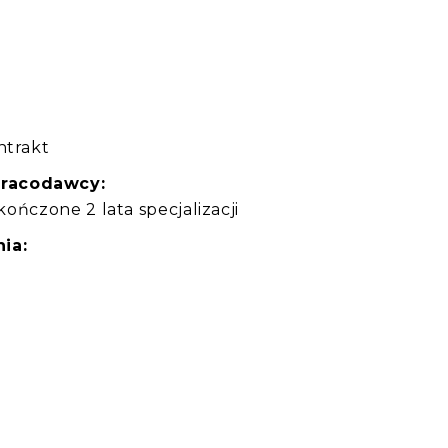
:
ntrakt
pracodawcy:
ukończone 2 lata specjalizacji
ia: