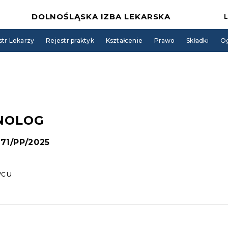
DOLNOŚLĄSKA IZBA LEKARSKA
str Lekarzy
Rejestr praktyk
Kształcenie
Prawo
Składki
Og
NOLOG
171/PP/2025
wcu