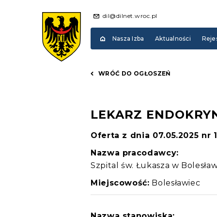
dil@dilnet.wroc.pl
Nasza Izba
Aktualności
Reje
WRÓĆ DO OGŁOSZEŃ
LEKARZ ENDOKRY
Oferta z dnia 07.05.2025 nr 
Nazwa pracodawcy:
Szpital św. Łukasza w Bolesła
Miejscowość:
Bolesławiec
Nazwa stanowiska: