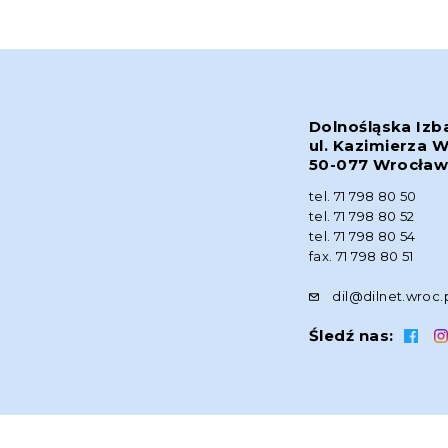
Dolnośląska Izb
ul. Kazimierza W
50-077 Wrocła
tel. 71 798 80 50
tel. 71 798 80 52
tel. 71 798 80 54
fax. 71 798 80 51
dil@dilnet.wroc.
Śledź nas: