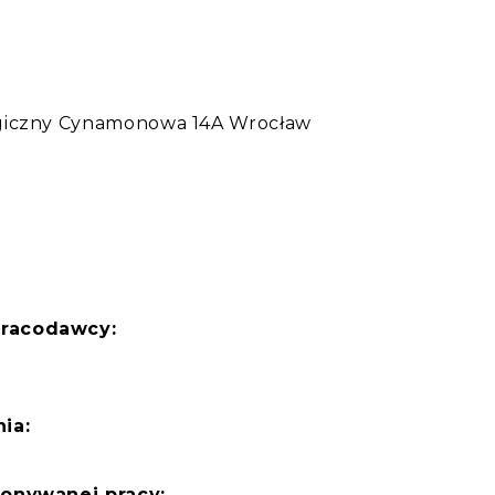
:
ogiczny Cynamonowa 14A Wrocław
pracodawcy:
ia:
konywanej pracy: