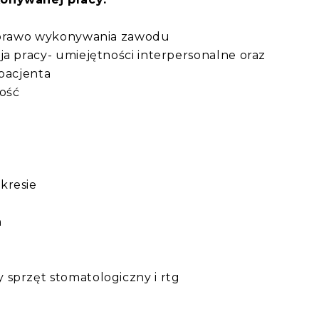
y prawo wykonywania zawodu
ja pracy- umiejętności interpersonalne oraz
 pacjenta
ność
kresie
h
 sprzęt stomatologiczny i rtg