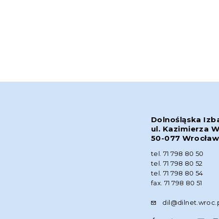
Dolnośląska Izb
ul. Kazimierza W
50-077 Wrocła
tel. 71 798 80 50
tel. 71 798 80 52
tel. 71 798 80 54
fax. 71 798 80 51
dil@dilnet.wroc.