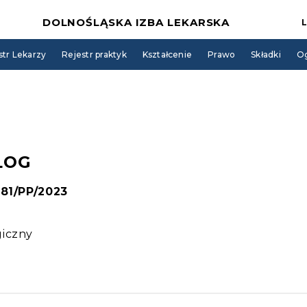
DOLNOŚLĄSKA IZBA LEKARSKA
str Lekarzy
Rejestr praktyk
Kształcenie
Prawo
Składki
Og
LOG
481/PP/2023
giczny