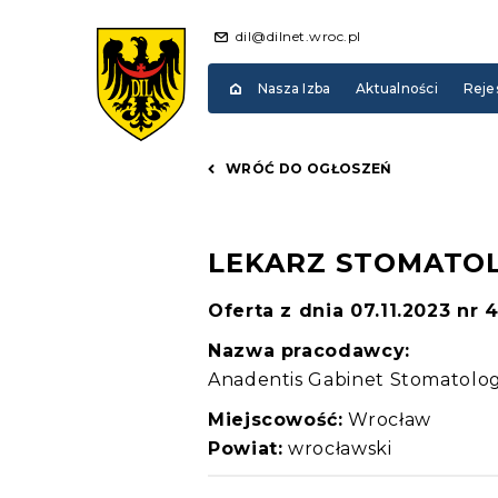
dil@dilnet.wroc.pl
Nasza Izba
Aktualności
Reje
WRÓĆ DO OGŁOSZEŃ
LEKARZ STOMATO
Oferta z dnia 07.11.2023 nr 
Nazwa pracodawcy:
Anadentis Gabinet Stomatolo
Miejscowość:
Wrocław
Powiat:
wrocławski