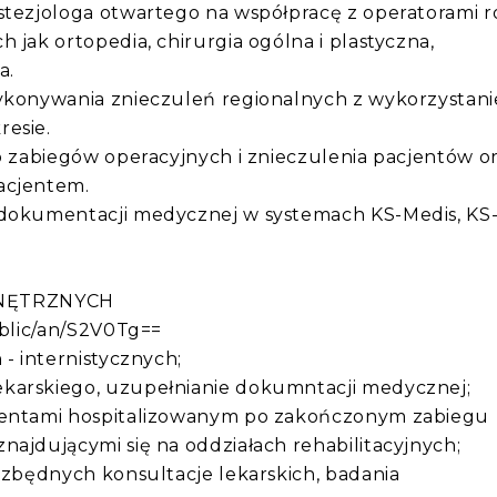
estezjologa otwartego na współpracę z operatorami 
 jak ortopedia, chirurgia ogólna i plastyczna,
a.
wykonywania znieczuleń regionalnych z wykorzystan
resie.
do zabiegów operacyjnych i znieczulenia pacjentów o
acjentem.
 dokumentacji medycznej w systemach KS-Medis, KS
NĘTRZNYCH
ublic/an/S2V0Tg==
 - internistycznych;
karskiego, uzupełnianie dokumntacji medycznej;
cjentami hospitalizowanym po zakończonym zabiegu
najdującymi się na oddziałach rehabilitacyjnych;
iezbędnych konsultacje lekarskich, badania