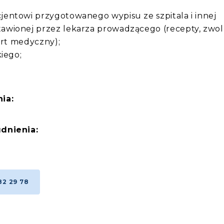
entowi przygotowanego wypisu ze szpitala i innej
wionej przez lekarza prowadzącego (recepty, zwol
ort medyczny);
iego;
.
ia:
dnienia:
82 29 78