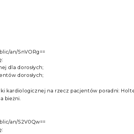
:
public/an/SnVORg==
ę:
nej dla dorosłych;
jentów dorosłych;
tyki kardiologicznej na rzecz pacjentów poradni: Holt
 bieżni.
public/an/S2V0Qw==
ę: