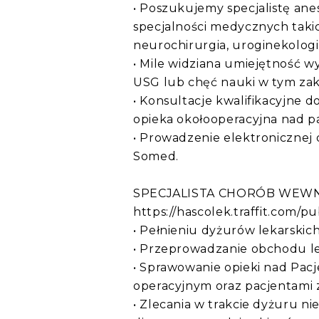
• Poszukujemy specjalistę an
specjalności medycznych takich
neurochirurgia, uroginekologi
• Mile widziana umiejętność 
USG lub chęć nauki w tym zak
• Konsultacje kwalifikacyjne 
opieka okołooperacyjna nad p
• Prowadzenie elektronicznej
Somed.
SPECJALISTA CHORÓB WEW
https://hascolek.traffit.com/p
• Pełnieniu dyżurów lekarskich
• Przeprowadzanie obchodu le
• Sprawowanie opieki nad Pa
operacyjnym oraz pacjentami z
• Zlecania w trakcie dyżuru n