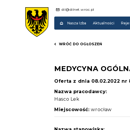
dil@dilnet.wroc.pl
Nasza Izba
Aktualności
Reje
WRÓĆ DO OGŁOSZEŃ
MEDYCYNA OGÓLN
Oferta z dnia 08.02.2022 nr
Nazwa pracodawcy:
Hasco Lek
Miejscowość:
wrocław
Nazwa stanowiska: