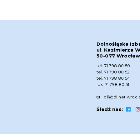
Dolnośląska Izb
ul. Kazimierza W
50-077 Wrocła
tel. 71 798 80 50
tel. 71 798 80 52
tel. 71 798 80 54
fax. 71 798 80 51
dil@dilnet.wroc.
Śledź nas: