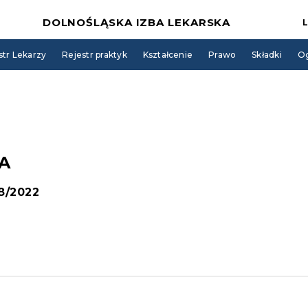
DOLNOŚLĄSKA IZBA LEKARSKA
str Lekarzy
Rejestr praktyk
Kształcenie
Prawo
Składki
Og
A
 8/2022