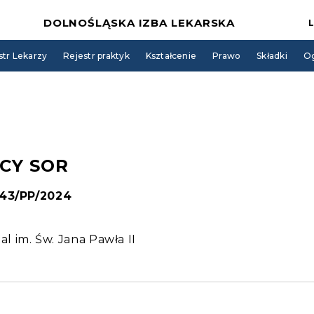
DOLNOŚLĄSKA IZBA LEKARSKA
str Lekarzy
Rejestr praktyk
Kształcenie
Prawo
Składki
Og
CY SOR
 43/PP/2024
 im. Św. Jana Pawła II