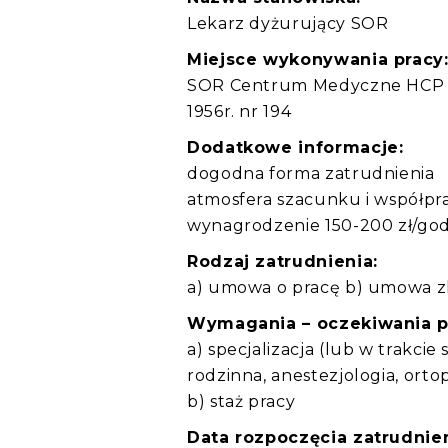
Lekarz dyżurujący SOR
Miejsce wykonywania pracy
SOR Centrum Medyczne HCP Szp
1956r. nr 194
Dodatkowe informacje:
dogodna forma zatrudnienia
atmosfera szacunku i współpr
wynagrodzenie 150-200 zł/go
Rodzaj zatrudnienia:
a) umowa o pracę b) umowa zl
Wymagania – oczekiwania 
a) specjalizacja (lub w trakci
rodzinna, anestezjologia, orto
b) staż pracy
Data rozpoczęcia zatrudnien