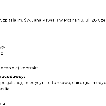
:
itala im. Św. Jana Pawła II w Poznaniu, ul. 28 Cz
acy
dz
ecenie c) kontrakt
pracodawcy:
e specjalizacji): medycyna ratunkowa, chirurgia, medy
pedia
ia: