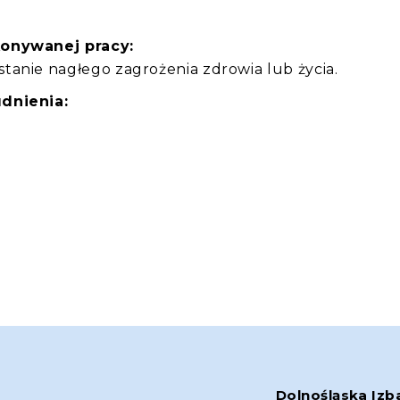
konywanej pracy:
tanie nagłego zagrożenia zdrowia lub życia.
dnienia:
Dolnośląska Izb