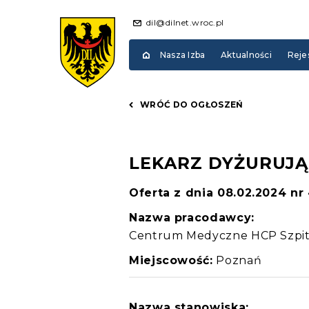
dil@dilnet.wroc.pl
Nasza Izba
Aktualności
Reje
WRÓĆ DO OGŁOSZEŃ
LEKARZ DYŻURUJĄ
Oferta z dnia 08.02.2024 nr
Nazwa pracodawcy:
Centrum Medyczne HCP Szpital
Miejscowość:
Poznań
Nazwa stanowiska: