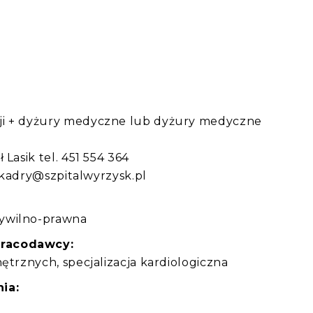
:
ji + dyżury medyczne lub dyżury medyczne
Lasik tel. 451 554 364
: kadry@szpitalwyrzysk.pl
ywilno-prawna
pracodawcy:
ętrznych, specjalizacja kardiologiczna
ia: