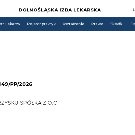
DOLNOŚLĄSKA IZBA LEKARSKA
str Lekarzy
Rejestr praktyk
Kształcenie
Prawo
Składki
Og
 149/PP/2026
YSKU SPÓŁKA Z O.O.