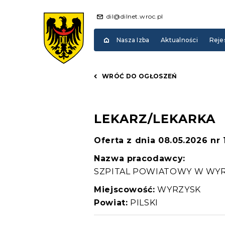
dil@dilnet.wroc.pl
Nasza Izba
Aktualności
Reje
WRÓĆ DO OGŁOSZEŃ
LEKARZ/LEKARKA
Oferta z dnia 08.05.2026 nr
Nazwa pracodawcy:
SZPITAL POWIATOWY W WYRZ
Miejscowość:
WYRZYSK
Powiat:
PILSKI