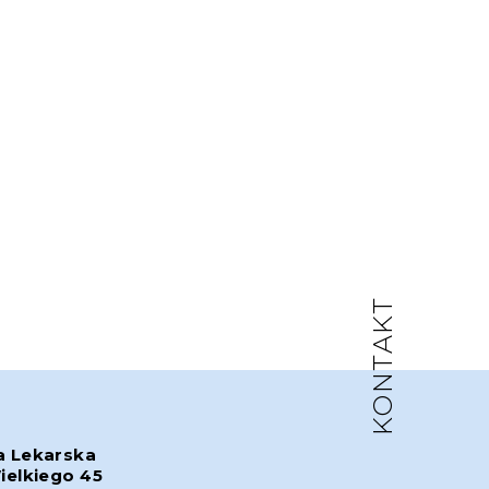
KONTAKT
a Lekarska
ielkiego 45