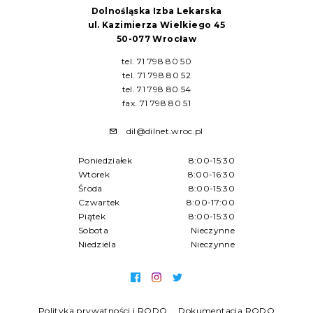
Dolnośląska Izba Lekarska
ul. Kazimierza Wielkiego 45
50-077 Wrocław
tel. 71 798 80 50
tel. 71 798 80 52
tel. 71 798 80 54
fax. 71 798 80 51
dil@dilnet.wroc.pl
Poniedziałek
8:00-15:30
Wtorek
8:00-16:30
Środa
8:00-15:30
Czwartek
8:00-17:00
Piątek
8:00-15:30
Sobota
Nieczynne
Niedziela
Nieczynne
Polityka prywatności i RODO
Dokumentacja RODO