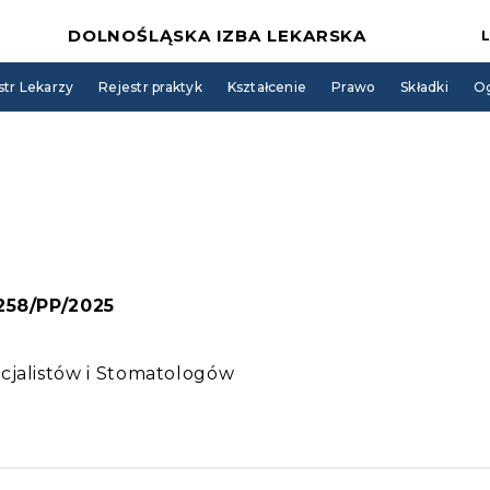
DOLNOŚLĄSKA IZBA LEKARSKA
str Lekarzy
Rejestr praktyk
Kształcenie
Prawo
Składki
Og
 258/PP/2025
cjalistów i Stomatologów