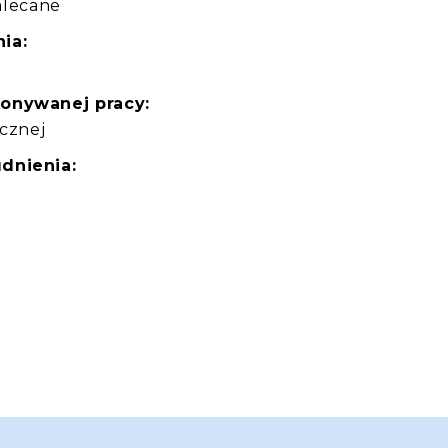
zalecane
ia:
konywanej pracy:
ycznej
dnienia: