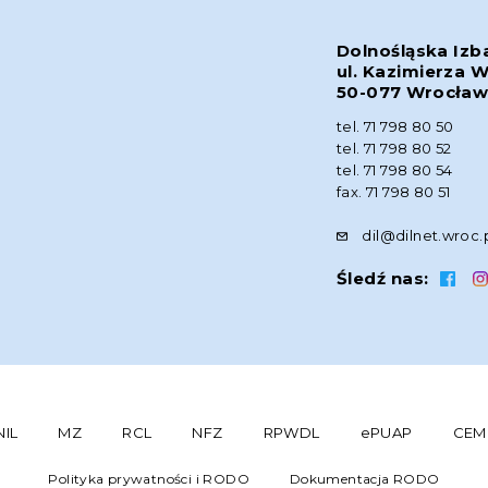
Dolnośląska Izb
ul. Kazimierza W
50-077 Wrocła
tel. 71 798 80 50
tel. 71 798 80 52
tel. 71 798 80 54
fax. 71 798 80 51
dil@dilnet.wroc.
Śledź nas:
NIL
MZ
RCL
NFZ
RPWDL
ePUAP
CEM
Polityka prywatności i RODO
Dokumentacja RODO