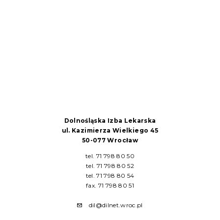
Dolnośląska Izba Lekarska
ul. Kazimierza Wielkiego 45
50-077 Wrocław
tel. 71 798 80 50
tel. 71 798 80 52
tel. 71 798 80 54
fax. 71 798 80 51
dil@dilnet.wroc.pl