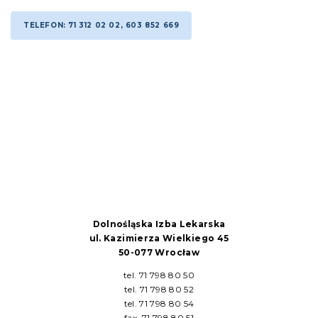
TELEFON: 71 312 02 02, 603 852 669
Dolnośląska Izba Lekarska
ul. Kazimierza Wielkiego 45
50-077 Wrocław
tel. 71 798 80 50
tel. 71 798 80 52
tel. 71 798 80 54
fax. 71 798 80 51