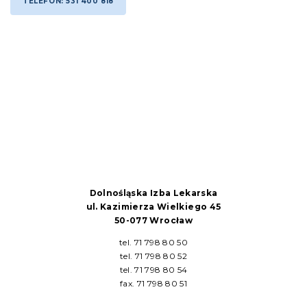
TELEFON: 531 400 818
Dolnośląska Izba Lekarska
ul. Kazimierza Wielkiego 45
50-077 Wrocław
tel. 71 798 80 50
tel. 71 798 80 52
tel. 71 798 80 54
fax. 71 798 80 51