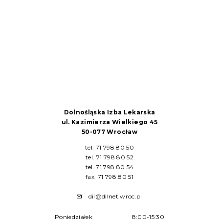
Dolnośląska Izba Lekarska
ul. Kazimierza Wielkiego 45
50-077 Wrocław
tel. 71 798 80 50
tel. 71 798 80 52
tel. 71 798 80 54
fax. 71 798 80 51
dil@dilnet.wroc.pl
Poniedziałek
8:00-15:30