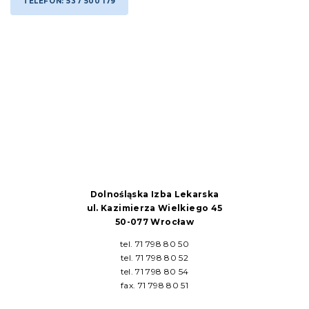
TELEFON: 537 500 179
Dolnośląska Izba Lekarska
ul. Kazimierza Wielkiego 45
50-077 Wrocław
tel. 71 798 80 50
tel. 71 798 80 52
tel. 71 798 80 54
fax. 71 798 80 51