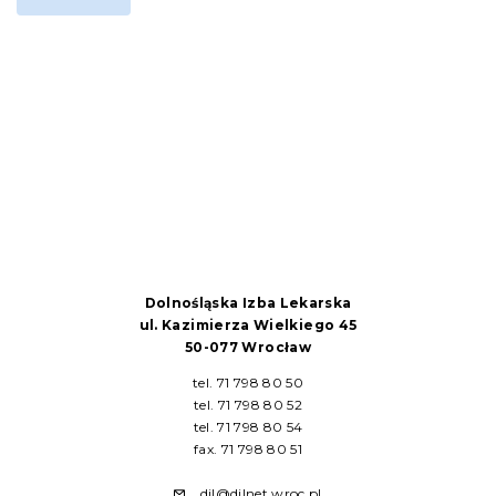
Dolnośląska Izba Lekarska
ul. Kazimierza Wielkiego 45
50-077 Wrocław
tel. 71 798 80 50
tel. 71 798 80 52
tel. 71 798 80 54
fax. 71 798 80 51
dil@dilnet.wroc.pl