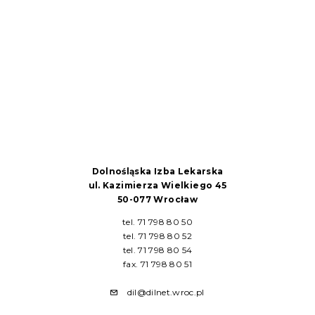
Dolnośląska Izba Lekarska
ul. Kazimierza Wielkiego 45
50-077 Wrocław
tel. 71 798 80 50
tel. 71 798 80 52
tel. 71 798 80 54
fax. 71 798 80 51
dil@dilnet.wroc.pl