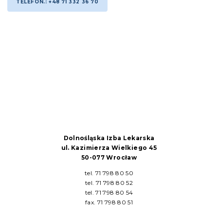
TELEFON.: +48 71 332 36 70
Dolnośląska Izba Lekarska
ul. Kazimierza Wielkiego 45
50-077 Wrocław
tel. 71 798 80 50
tel. 71 798 80 52
tel. 71 798 80 54
fax. 71 798 80 51