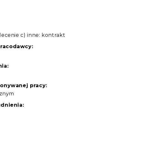
ecenie c) inne: kontrakt
pracodawcy:
ia:
konywanej pracy:
cznym
dnienia: