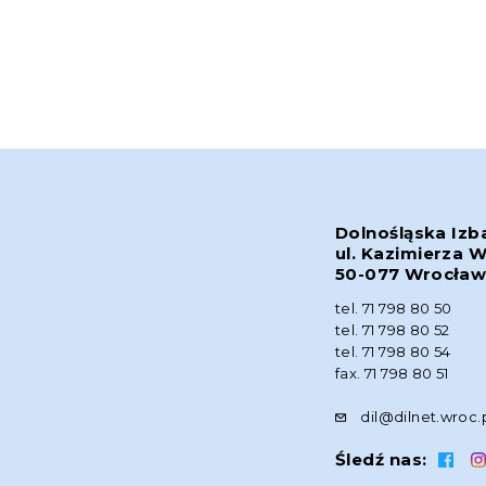
Dolnośląska Izb
ul. Kazimierza W
50-077 Wrocła
tel. 71 798 80 50
tel. 71 798 80 52
tel. 71 798 80 54
fax. 71 798 80 51
dil@dilnet.wroc.
Śledź nas: