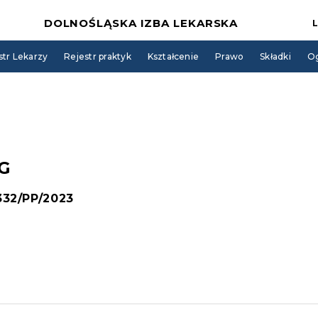
DOLNOŚLĄSKA IZBA LEKARSKA
str Lekarzy
Rejestr praktyk
Kształcenie
Prawo
Składki
Og
G
 332/PP/2023