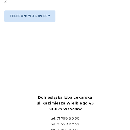
2
TELEFON: 71 36 89 607
Dolnośląska Izba Lekarska
ul. Kazimierza Wielkiego 45
50-077 Wrocław
tel. 71 798 80 50
tel. 71 798 80 52
tel. 71 798 80 54