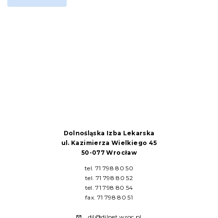
Dolnośląska Izba Lekarska
ul. Kazimierza Wielkiego 45
50-077 Wrocław
tel. 71 798 80 50
tel. 71 798 80 52
tel. 71 798 80 54
fax. 71 798 80 51
dil@dilnet.wroc.pl