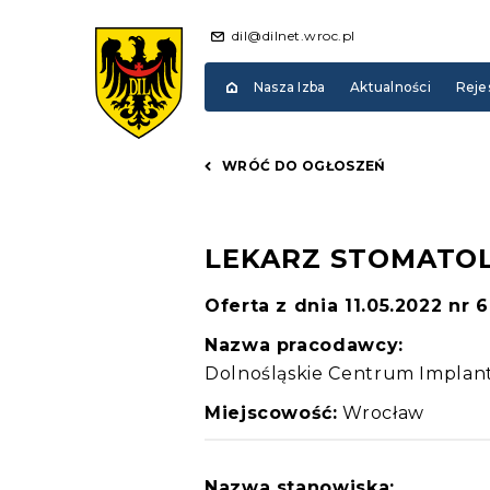
dil@dilnet.wroc.pl
Nasza Izba
Aktualności
Reje
WRÓĆ DO OGŁOSZEŃ
LEKARZ STOMATO
Oferta z dnia 11.05.2022 nr 
Nazwa pracodawcy:
Dolnośląskie Centrum Implant
Miejscowość:
Wrocław
Nazwa stanowiska: