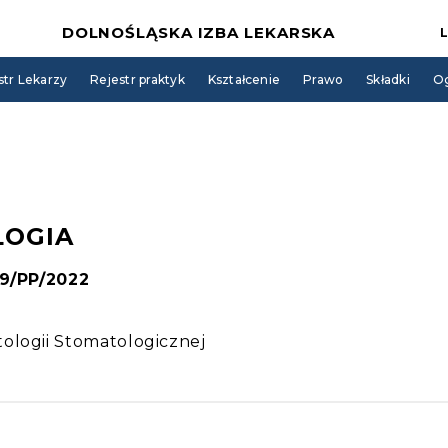
DOLNOŚLĄSKA IZBA LEKARSKA
str Lekarzy
Rejestr praktyk
Kształcenie
Prawo
Składki
Og
LOGIA
69/PP/2022
ologii Stomatologicznej