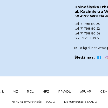
Dolnośląska Izb
ul. Kazimierza W
50-077 Wrocła
tel. 71 798 80 50
tel. 71 798 80 52
tel. 71 798 80 54
fax. 71 798 80 51
dil@dilnet.wroc.
Śledź nas:
NIL
MZ
RCL
NFZ
RPWDL
ePUAP
CEM
Polityka prywatności i RODO
Dokumentacja RODO