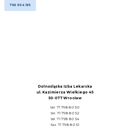
796 904 195
Dolnośląska Izba Lekarska
ul. Kazimierza Wielkiego 45
50-077 Wrocław
tel. 71 798 80 50
tel. 71 798 80 52
tel. 71 798 80 54
fax. 71 798 80 51