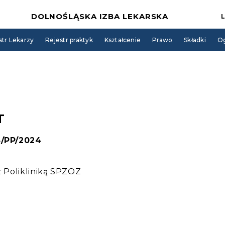
DOLNOŚLĄSKA IZBA LEKARSKA
str Lekarzy
Rejestr praktyk
Kształcenie
Prawo
Składki
Og
T
8/PP/2024
z Polikliniką SPZOZ