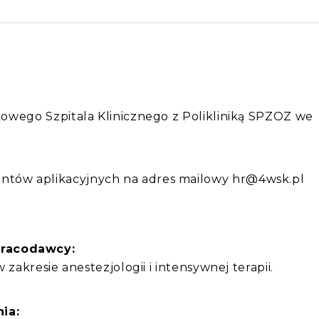
:
skowego Szpitala Klinicznego z Polikliniką SPZOZ we
ntów aplikacyjnych na adres mailowy hr@4wsk.pl
pracodawcy:
 w zakresie anestezjologii i intensywnej terapii.
ia: