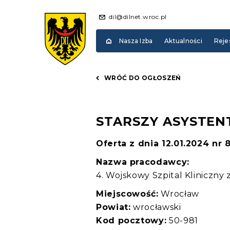
dil@dilnet.wroc.pl
Nasza Izba
Aktualności
Reje
WRÓĆ DO OGŁOSZEŃ
STARSZY ASYSTEN
Oferta z dnia 12.01.2024 nr 
Nazwa pracodawcy:
4. Wojskowy Szpital Kliniczny 
Miejscowość:
Wrocław
Powiat:
wrocławski
Kod pocztowy:
50-981