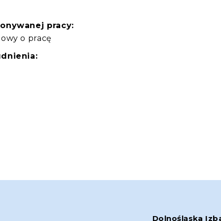
konywanej pracy:
mowy o pracę
dnienia:
Dolnośląska Izb