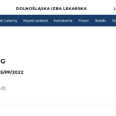
DOLNOŚLĄSKA IZBA LEKARSKA
str Lekarzy
Rejestr praktyk
Kształcenie
Prawo
Składki
Og
OG
85/PP/2022
.O.