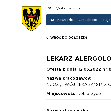
dil@dilnet.wroc.pl
Nasza Izba
Aktualności
Reje
WRÓĆ DO OGŁOSZEŃ
LEKARZ ALERGOL
Oferta z dnia 12.05.2022 nr 
Nazwa pracodawcy:
NZOZ „TWÓJ LEKARZ” SP. Z O
Miejscowość:
kobierzyce
Nazwa stanowiska: