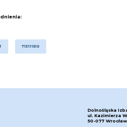
dnienia:
T
713111510
Dolnośląska Izb
ul. Kazimierza W
50-077 Wrocła