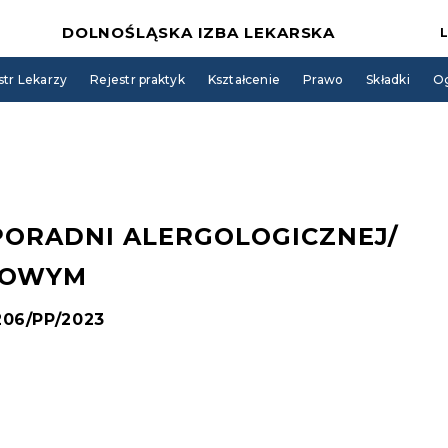
DOLNOŚLĄSKA IZBA LEKARSKA
str Lekarzy
Rejestr praktyk
Kształcenie
Prawo
Składki
Og
PORADNI ALERGOLOGICZNEJ/
EGOWYM
 206/PP/2023