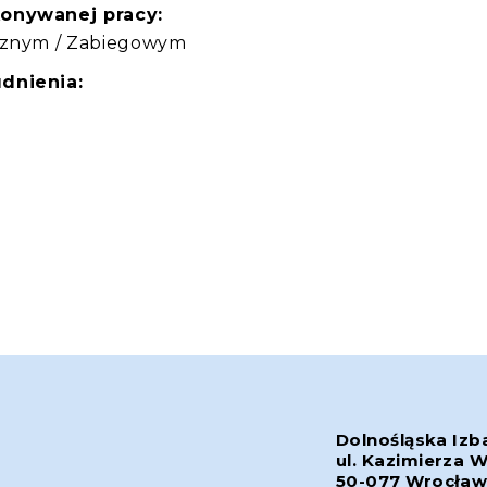
konywanej pracy:
icznym / Zabiegowym
dnienia:
Dolnośląska Izb
ul. Kazimierza W
50-077 Wrocła