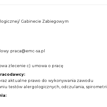
ologicznej/ Gabinecie Zabiegowym
:
ilowy praca@emc-sa.pl
wa zlecenie c) umowa o pracę
pracodawcy:
 oraz aktualne prawo do wykonywania zawodu
iu testów alergologicznych, odczulania, spirometri
ia: