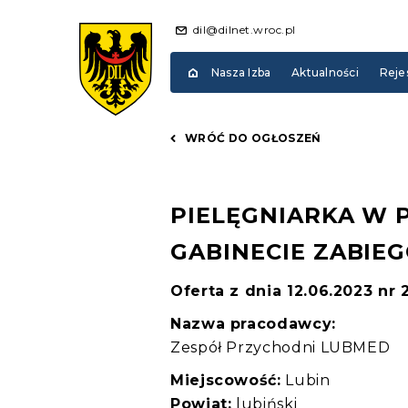
dil@dilnet.wroc.pl
Nasza Izba
Aktualności
Reje
WRÓĆ DO OGŁOSZEŃ
PIELĘGNIARKA W 
GABINECIE ZABI
Oferta z dnia 12.06.2023 nr
Nazwa pracodawcy:
Zespół Przychodni LUBMED
Miejscowość:
Lubin
Powiat:
lubiński