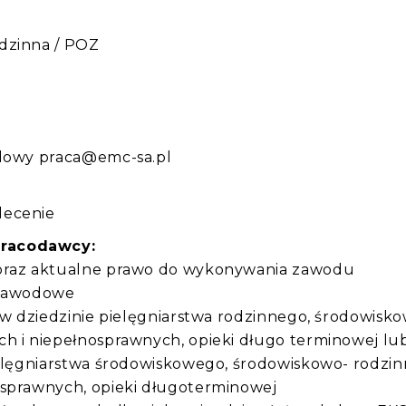
dzinna / POZ
:
ilowy praca@emc-sa.pl
lecenie
pracodawcy:
 oraz aktualne prawo do wykonywania zawodu
 zawodowe
y w dziedzinie pielęgniarstwa rodzinnego, środowisk
ch i niepełnosprawnych, opieki długo terminowej lu
ielęgniarstwa środowiskowego, środowiskowo- rodzin
osprawnych, opieki długoterminowej