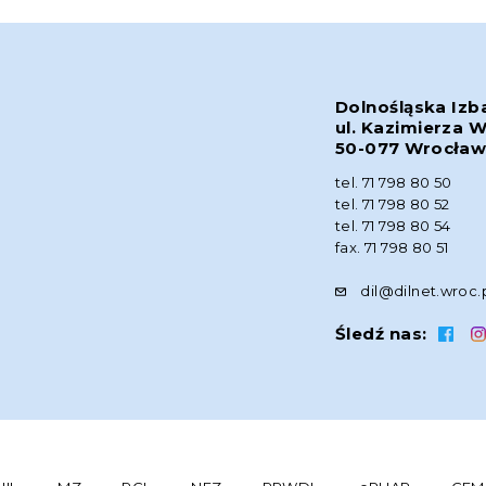
Dolnośląska Izb
ul. Kazimierza W
50-077 Wrocła
tel. 71 798 80 50
tel. 71 798 80 52
tel. 71 798 80 54
fax. 71 798 80 51
dil@dilnet.wroc.
Śledź nas: