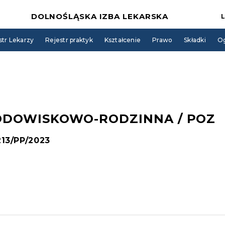
DOLNOŚLĄSKA IZBA LEKARSKA
str Lekarzy
Rejestr praktyk
Kształcenie
Prawo
Składki
Og
ODOWISKOWO-RODZINNA / POZ
213/PP/2023