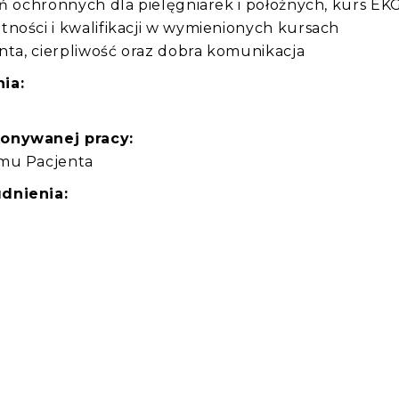
eń ochronnych dla pielęgniarek i położnych, kurs EKG
ności i kwalifikacji w wymienionych kursach
enta, cierpliwość oraz dobra komunikacja
ia:
konywanej pracy:
omu Pacjenta
dnienia: