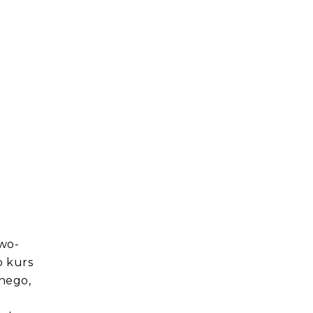
owo-
b kurs
nego,