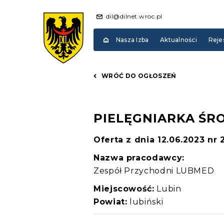
dil@dilnet.wroc.pl
Nasza Izba
Aktualności
Reje
WRÓĆ DO OGŁOSZEŃ
PIELĘGNIARKA ŚR
Oferta z dnia 12.06.2023 nr 
Nazwa pracodawcy:
Zespół Przychodni LUBMED
Miejscowość:
Lubin
Powiat:
lubiński