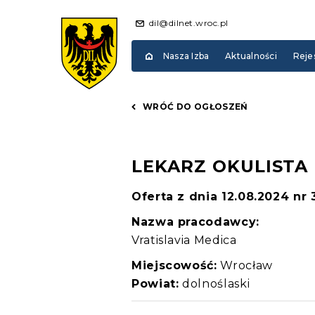
dil@dilnet.wroc.pl
Nasza Izba
Aktualności
Reje
WRÓĆ DO OGŁOSZEŃ
LEKARZ OKULISTA
Oferta z dnia 12.08.2024 nr
Nazwa pracodawcy:
Vratislavia Medica
Miejscowość:
Wrocław
Powiat:
dolnoślaski