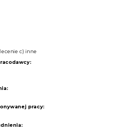
:
ecenie c) inne
pracodawcy:
ia:
konywanej pracy:
dnienia: