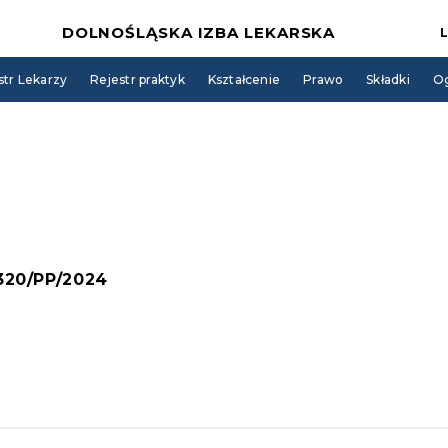
DOLNOŚLĄSKA IZBA LEKARSKA
str Lekarzy
Rejestr praktyk
Kształcenie
Prawo
Składki
Og
 320/PP/2024