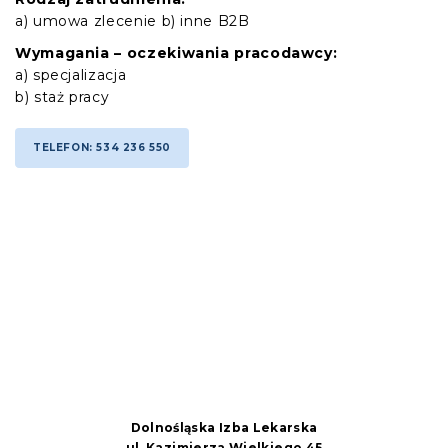
a) umowa zlecenie b) inne B2B
Wymagania – oczekiwania pracodawcy:
a) specjalizacja
b) staż pracy
TELEFON: 534 236 550
Dolnośląska Izba Lekarska
ul. Kazimierza Wielkiego 45